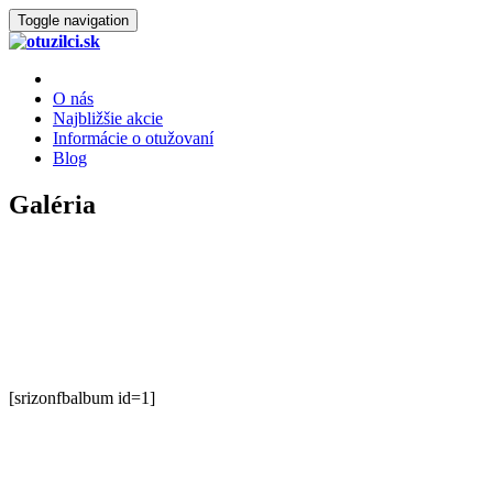
Toggle navigation
O nás
Najbližšie akcie
Informácie o otužovaní
Blog
Galéria
[srizonfbalbum id=1]