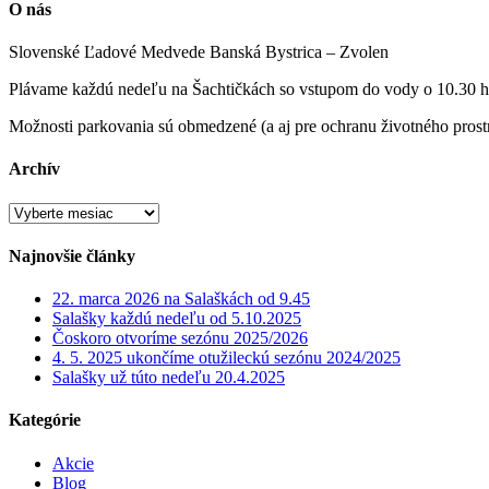
O nás
Slovenské Ľadové Medvede Banská Bystrica – Zvolen
Plávame každú nedeľu na Šachtičkách so vstupom do vody o 10.30 h
Možnosti parkovania sú obmedzené (a aj pre ochranu životného prostre
Archív
Archív
Najnovšie články
22. marca 2026 na Salaškách od 9.45
Salašky každú nedeľu od 5.10.2025
Čoskoro otvoríme sezónu 2025/2026
4. 5. 2025 ukončíme otužileckú sezónu 2024/2025
Salašky už túto nedeľu 20.4.2025
Kategórie
Akcie
Blog