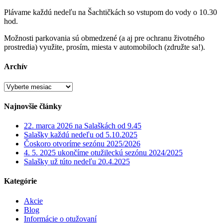
Plávame každú nedeľu na Šachtičkách so vstupom do vody o 10.30
hod.
Možnosti parkovania sú obmedzené (a aj pre ochranu životného
prostredia) využite, prosím, miesta v automobiloch (združte sa!).
Archív
Archív
Najnovšie články
22. marca 2026 na Salaškách od 9.45
Salašky každú nedeľu od 5.10.2025
Čoskoro otvoríme sezónu 2025/2026
4. 5. 2025 ukončíme otužileckú sezónu 2024/2025
Salašky už túto nedeľu 20.4.2025
Kategórie
Akcie
Blog
Informácie o otužovaní