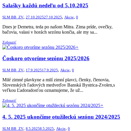
Salašky každú nedeľu od 5.10.2025
,
,
,
SLM BB_ZV
27.10.2025
27.10.2025
Akcie
0
Dnes je Demetra, teda po našom Mitra. Zima príde, ovečky,
bačovia, valasi v horách sezónu končia, ale my sa...
Zobraziť
+
Čoskoro otvoríme sezónu 2025/2026
,
,
,
SLM BB_ZV
17.9.2025
17.9.2025
Akcie
0
Milé zimné plavkyne a milí zimní plavci, členky, členovia,
Slovenských ľadových medveďov Banská Bystrica-Zvolen,s
veľkou Ľadoradosťou oznamujeme, že už...
Zobraziť
+
4. 5. 2025 ukončíme otužileckú sezónu 2024/2025
,
,
,
SLM BB_ZV
8.5.2025
8.5.2025
Akcie
0