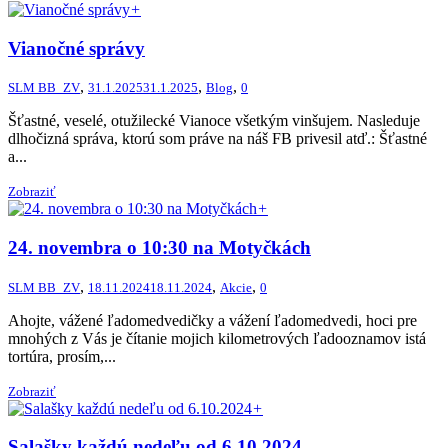
+
Vianočné správy
,
,
,
SLM BB_ZV
31.1.2025
31.1.2025
Blog
0
Šťastné, veselé, otužilecké Vianoce všetkým vinšujem. Nasleduje
dlhočizná správa, ktorú som práve na náš FB privesil atď.: Šťastné
a...
Zobraziť
+
24. novembra o 10:30 na Motyčkách
,
,
,
SLM BB_ZV
18.11.2024
18.11.2024
Akcie
0
Ahojte, vážené ľadomedvedičky a vážení ľadomedvedi, hoci pre
mnohých z Vás je čítanie mojich kilometrových ľadooznamov istá
tortúra, prosím,...
Zobraziť
+
Salašky každú nedeľu od 6.10.2024