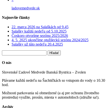
ladovemedvede.sk
Najnovšie články
22. marca 2026 na Salaškách od 9.45
Salašky každú nedeľu od 5.10.2025
Čoskoro otvoríme sezónu 2025/2026
4. 5. 2025 ukončíme otužileckú sezónu 2024/2025
Salašky už túto nedeľu 20.4.2025
O nás
Slovenské Ľadové Medvede Banská Bystrica – Zvolen
Plávame každú nedeľu na Šachtičkách so vstupom do vody o 10.30
hod.
Možnosti parkovania sú obmedzené (a aj pre ochranu životného
prostredia) využite, prosím, miesta v automobiloch (združte sa!).
Archív