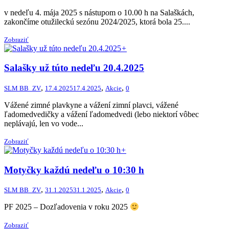
v nedeľu 4. mája 2025 s nástupom o 10.00 h na Salaškách,
zakončíme otužileckú sezónu 2024/2025, ktorá bola 25....
Zobraziť
+
Salašky už túto nedeľu 20.4.2025
,
,
,
SLM BB_ZV
17.4.2025
17.4.2025
Akcie
0
Vážené zimné plavkyne a vážení zimní plavci, vážené
ľadomedvedičky a vážení ľadomedvedi (lebo niektorí vôbec
neplávajú, len vo vode...
Zobraziť
+
Motyčky každú nedeľu o 10:30 h
,
,
,
SLM BB_ZV
31.1.2025
31.1.2025
Akcie
0
PF 2025 – Dozľadovenia v roku 2025
Zobraziť