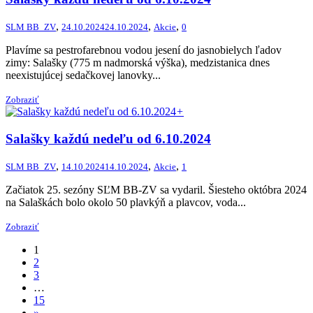
,
,
,
SLM BB_ZV
24.10.2024
24.10.2024
Akcie
0
Plavíme sa pestrofarebnou vodou jesení do jasnobielych ľadov
zimy: Salašky (775 m nadmorská výška), medzistanica dnes
neexistujúcej sedačkovej lanovky...
Zobraziť
+
Salašky každú nedeľu od 6.10.2024
,
,
,
SLM BB_ZV
14.10.2024
14.10.2024
Akcie
1
Začiatok 25. sezóny SĽM BB-ZV sa vydaril. Šiesteho októbra 2024
na Salaškách bolo okolo 50 plavkýň a plavcov, voda...
Zobraziť
1
2
3
…
15
»