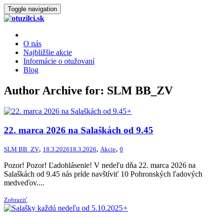
Toggle navigation
O nás
Najbližšie akcie
Informácie o otužovaní
Blog
Author Archive for: SLM BB_ZV
+
22. marca 2026 na Salaškách od 9.45
,
,
,
SLM BB_ZV
18.3.2026
18.3.2026
Akcie
0
Pozor! Pozor! Ľadohlásenie! V nedeľu dňa 22. marca 2026 na
Salaškách od 9.45 nás príde navštíviť 10 Pohronských ľadových
medveďov....
Zobraziť
+