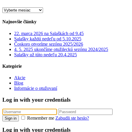
Archív
Najnovšie články
22. marca 2026 na Salaškách od 9.45
Salašky každú nedeľu od 5.10.2025
Čoskoro otvoríme sezónu 2025/2026
4. 5. 2025 ukončíme otužileckú sezónu 2024/2025
Salašky už túto nedeľu 20.4.2025
Kategórie
Akcie
Blog
Informácie o otužovaní
Log in with your credentials
Remember me
Zabudli ste heslo?
Sign in
Log in with your credentials