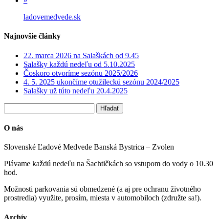
»
ladovemedvede.sk
Najnovšie články
22. marca 2026 na Salaškách od 9.45
Salašky každú nedeľu od 5.10.2025
Čoskoro otvoríme sezónu 2025/2026
4. 5. 2025 ukončíme otužileckú sezónu 2024/2025
Salašky už túto nedeľu 20.4.2025
O nás
Slovenské Ľadové Medvede Banská Bystrica – Zvolen
Plávame každú nedeľu na Šachtičkách so vstupom do vody o 10.30
hod.
Možnosti parkovania sú obmedzené (a aj pre ochranu životného
prostredia) využite, prosím, miesta v automobiloch (združte sa!).
Archív