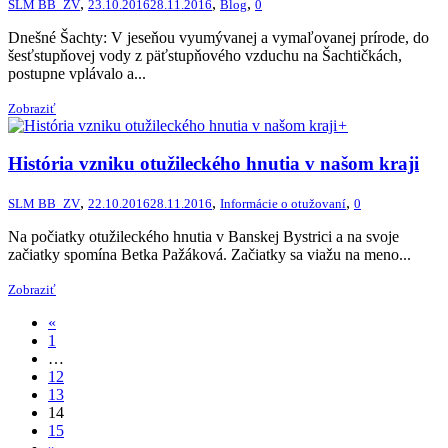
,
,
,
SLM BB_ZV
23.10.2016
28.11.2016
Blog
0
Dnešné Šachty: V jeseňou vyumývanej a vymaľovanej prírode, do
šesťstupňovej vody z päťstupňového vzduchu na Šachtičkách,
postupne vplávalo a...
Zobraziť
+
História vzniku otužileckého hnutia v našom kraji
,
,
,
SLM BB_ZV
22.10.2016
28.11.2016
Informácie o otužovaní
0
Na počiatky otužileckého hnutia v Banskej Bystrici a na svoje
začiatky spomína Betka Pažáková. Začiatky sa viažu na meno...
Zobraziť
«
1
…
12
13
14
15