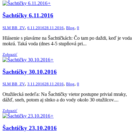
+
Šachtičky 6.11.2016
,
,
,
SLM BB_ZV
6.11.2016
28.11.2016
Blog
0
Hlásenie s plavárne na Šachtičkách: Čo tam po daždi, keď je voda
mokrá. Taká voda (dnes 4-5 stupňová pri...
Zobraziť
+
Šachtičky 30.10.2016
,
,
,
SLM BB_ZV
3.11.2016
28.11.2016
Blog
0
Otužilecká nedeľa: Na Šachtičky vietor postupne privial mraky,
dážď, sneh, potom aj slnko a do vody okolo 30 otužilcov....
Zobraziť
+
Šachtičky 23.10.2016