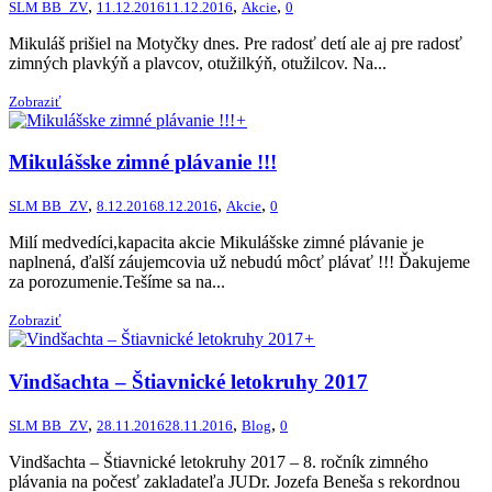
,
,
,
SLM BB_ZV
11.12.2016
11.12.2016
Akcie
0
Mikuláš prišiel na Motyčky dnes. Pre radosť detí ale aj pre radosť
zimných plavkýň a plavcov, otužilkýň, otužilcov. Na...
Zobraziť
+
Mikulášske zimné plávanie !!!
,
,
,
SLM BB_ZV
8.12.2016
8.12.2016
Akcie
0
Milí medvedíci,kapacita akcie Mikulášske zimné plávanie je
naplnená, ďalší záujemcovia už nebudú môcť plávať !!! Ďakujeme
za porozumenie.Tešíme sa na...
Zobraziť
+
Vindšachta – Štiavnické letokruhy 2017
,
,
,
SLM BB_ZV
28.11.2016
28.11.2016
Blog
0
Vindšachta – Štiavnické letokruhy 2017 – 8. ročník zimného
plávania na počesť zakladateľa JUDr. Jozefa Beneša s rekordnou