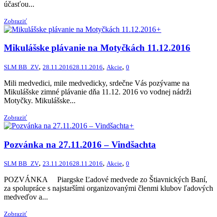
účasťou...
Zobraziť
+
Mikulášske plávanie na Motyčkách 11.12.2016
,
,
,
SLM BB_ZV
28.11.2016
28.11.2016
Akcie
0
Mili medvedici, mile medvedicky, srdečne Vás pozývame na
Mikulášske zimné plávanie dňa 11.12. 2016 vo vodnej nádrži
Motyčky. Mikulášske...
Zobraziť
+
Pozvánka na 27.11.2016 – Vindšachta
,
,
,
SLM BB_ZV
23.11.2016
28.11.2016
Akcie
0
POZVÁNKA Piargske Ľadové medvede zo Štiavnických Baní,
za spolupráce s najstaršími organizovanými členmi klubov ľadových
medveďov a...
Zobraziť