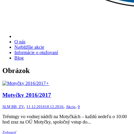
O nás
Najbližšie akcie
Informácie o otužovaní
Blog
Obrázok
+
Motyčky 2016/2017
,
,
,
SLM BB_ZV
11.12.2016
18.12.2016
Akcie
0
Tréningy vo vodnej nádrži na Motyčkách – každú nedeľu o 10:00
hod zraz na OÚ Motyčky, spoločný vstup do...
Zobraziť