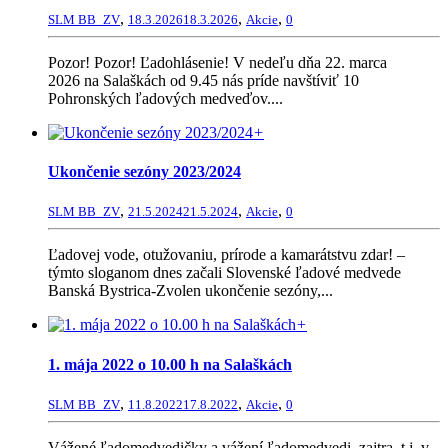
,
,
,
SLM BB_ZV
18.3.2026
18.3.2026
Akcie
0
Pozor! Pozor! Ľadohlásenie! V nedeľu dňa 22. marca
2026 na Salaškách od 9.45 nás príde navštíviť 10
Pohronských ľadových medveďov....
+
Ukončenie sezóny 2023/2024
,
,
,
SLM BB_ZV
21.5.2024
21.5.2024
Akcie
0
Ľadovej vode, otužovaniu, prírode a kamarátstvu zdar! –
týmto sloganom dnes začali Slovenské ľadové medvede
Banská Bystrica-Zvolen ukončenie sezóny,...
+
1. mája 2022 o 10.00 h na Salaškách
,
,
,
SLM BB_ZV
11.8.2022
17.8.2022
Akcie
0
Vážené ľadomedvedičky a vážení ľadomedvedi, zajtra, t.j. v