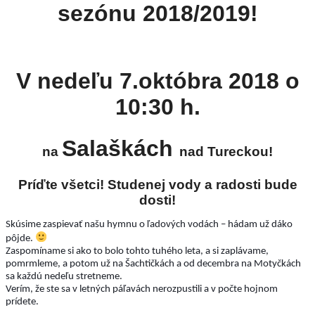
sezónu 2018/2019!
V nedeľu 7.októbra 2018 o
10:30 h.
Salaškách
na
nad Tureckou!
Príďte všetci! Studenej vody a radosti bude
dosti!
Skúsime zaspievať našu hymnu o ľadových vodách – hádam už dáko
pôjde.
Zaspomíname si ako to bolo tohto tuhého leta, a si zaplávame,
pomrmleme, a potom už na Šachtičkách a od decembra na Motyčkách
sa každú nedeľu stretneme.
Verím, že ste sa v letných páľavách nerozpustili a v počte hojnom
prídete.