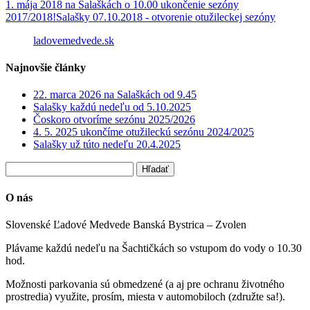
1. mája 2018 na Salaškách o 10.00 ukončenie sezóny
2017/2018!
Salašky 07.10.2018 - otvorenie otužileckej sezóny
ladovemedvede.sk
Najnovšie články
22. marca 2026 na Salaškách od 9.45
Salašky každú nedeľu od 5.10.2025
Čoskoro otvoríme sezónu 2025/2026
4. 5. 2025 ukončíme otužileckú sezónu 2024/2025
Salašky už túto nedeľu 20.4.2025
O nás
Slovenské Ľadové Medvede Banská Bystrica – Zvolen
Plávame každú nedeľu na Šachtičkách so vstupom do vody o 10.30
hod.
Možnosti parkovania sú obmedzené (a aj pre ochranu životného
prostredia) využite, prosím, miesta v automobiloch (združte sa!).