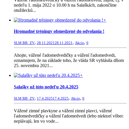
nedeľu 1. mája 2022 o 10.00 h na Salaškách, zakončíme
otužileckú...
+
Hromadné tréningy obmedzené do odvolania !
,
,
,
SLM BB_ZV
28.11.2021
28.11.2021
Akcie
0
Ahojte, vážené ľadomedvedičky a vážení ľadomedvedi,
oznamujem, že na základe toho, že vláda SR vyhlásila dňom
25. novembra 2021...
+
Salašky už túto nedeľu 20.4.2025
,
,
,
SLM BB_ZV
17.4.2025
17.4.2025
Akcie
0
Vážené zimné plavkyne a vážení zimní plavci, vážené
ľadomedvedičky a vážení ľadomedvedi (lebo niektorí vôbec
neplávajú, len vo vode...