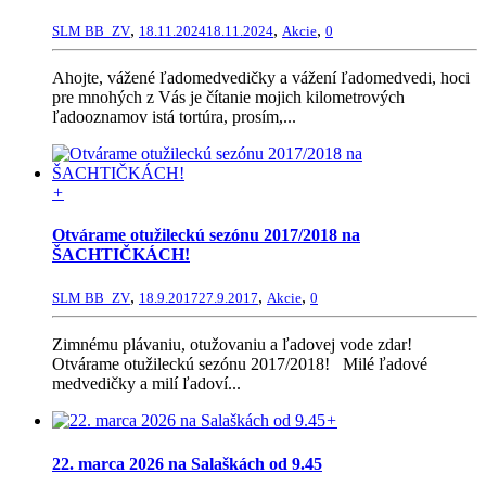
,
,
,
SLM BB_ZV
18.11.2024
18.11.2024
Akcie
0
Ahojte, vážené ľadomedvedičky a vážení ľadomedvedi, hoci
pre mnohých z Vás je čítanie mojich kilometrových
ľadooznamov istá tortúra, prosím,...
+
Otvárame otužileckú sezónu 2017/2018 na
ŠACHTIČKÁCH!
,
,
,
SLM BB_ZV
18.9.2017
27.9.2017
Akcie
0
Zimnému plávaniu, otužovaniu a ľadovej vode zdar!
Otvárame otužileckú sezónu 2017/2018! Milé ľadové
medvedičky a milí ľadoví...
+
22. marca 2026 na Salaškách od 9.45